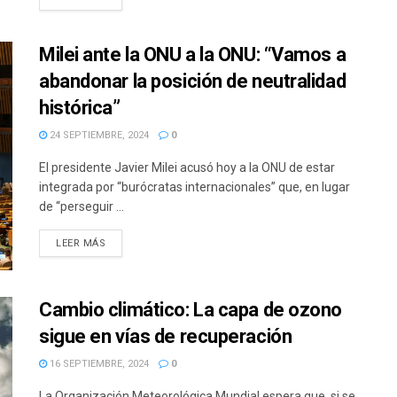
Milei ante la ONU a la ONU: “Vamos a
abandonar la posición de neutralidad
histórica”
24 SEPTIEMBRE, 2024
0
El presidente Javier Milei acusó hoy a la ONU de estar
integrada por “burócratas internacionales” que, en lugar
de “perseguir ...
DETAILS
LEER MÁS
Cambio climático: La capa de ozono
sigue en vías de recuperación
16 SEPTIEMBRE, 2024
0
La Organización Meteorológica Mundial espera que, si se