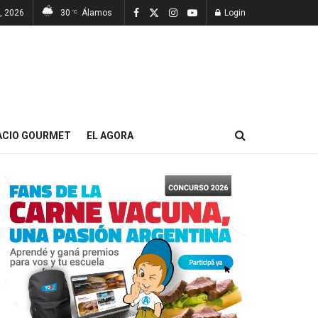
, 2026
30
Álamos
Login
°C
ACIO GOURMET
EL AGORA