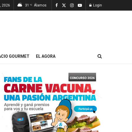
7, 2026
31
Álamos
Login
°C
ACIO GOURMET
EL AGORA