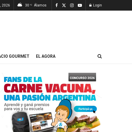
, 2026
30
Álamos
Login
°C
ACIO GOURMET
EL AGORA