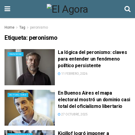
Home
Tag
peronismo
Etiqueta:
peronismo
La lógica del peronismo: claves
RANDOM
para entender un fenómeno
político persistente
11 FEBRERO, 2026
En Buenos Aires el mapa
ACTUALIDAD
electoral mostró un dominio casi
total del oficialismo libertario
27 OCTUBRE, 2025
Kicillof logró imponer a