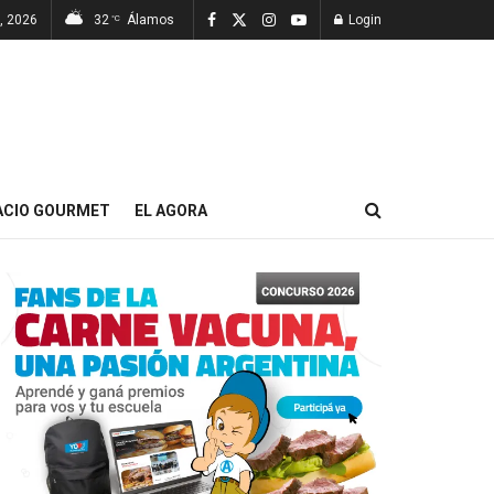
7, 2026
32
Álamos
Login
°C
ACIO GOURMET
EL AGORA