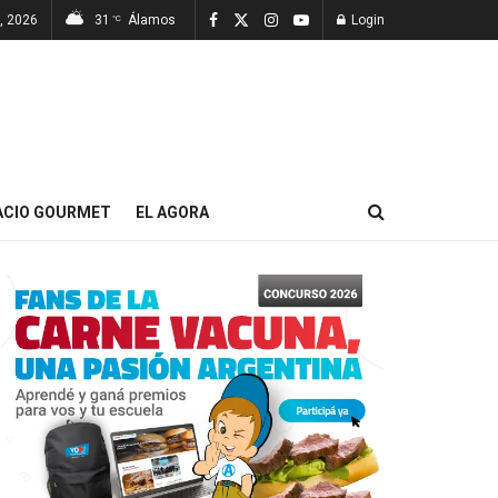
, 2026
31
Álamos
Login
°C
ACIO GOURMET
EL AGORA