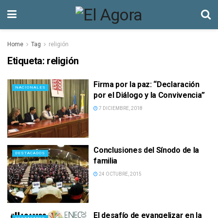
Home
Tag
religión
Etiqueta:
religión
Firma por la paz: “Declaración
NACIONALES
por el Diálogo y la Convivencia”
7 DICIEMBRE, 2018
Conclusiones del Sínodo de la
DESTACADOS
familia
24 OCTUBRE, 2015
El desafío de evangelizar en la