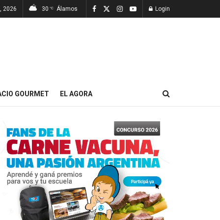
, 2026
30
Álamos
Login
°C
ACIO GOURMET
EL AGORA