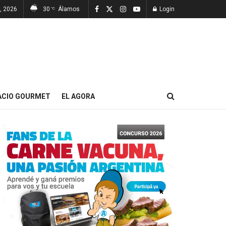
, 2026
30
Álamos
Login
°C
ACIO GOURMET
EL AGORA