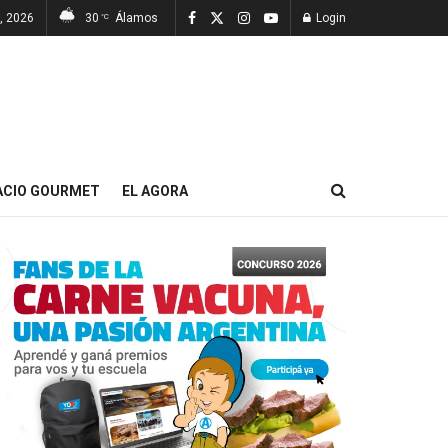
, 2026
30
Álamos
Login
°C
ACIO GOURMET
EL AGORA