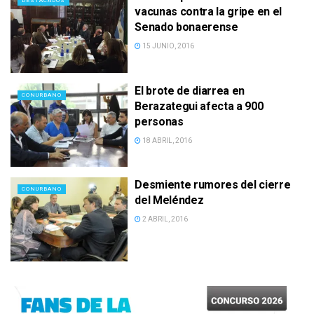
DESTACADOS
vacunas contra la gripe en el
Senado bonaerense
15 JUNIO, 2016
El brote de diarrea en
CONURBANO
Berazategui afecta a 900
personas
18 ABRIL, 2016
Desmiente rumores del cierre
CONURBANO
del Meléndez
2 ABRIL, 2016