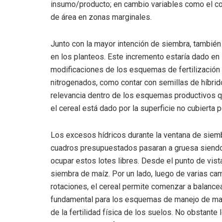
insumo/producto; en cambio variables como el co
de área en zonas marginales.
Junto con la mayor intención de siembra, también
en los planteos. Este incremento estaría dado en
modificaciones de los esquemas de fertilización y 
nitrogenados, como contar con semillas de híbrid
relevancia dentro de los esquemas productivos qu
el cereal está dado por la superficie no cubierta 
Los excesos hídricos durante la ventana de siemb
cuadros presupuestados pasaran a gruesa siendo e
ocupar estos lotes libres. Desde el punto de vista
siembra de maíz. Por un lado, luego de varias c
rotaciones, el cereal permite comenzar a balancea
fundamental para los esquemas de manejo de mal
de la fertilidad física de los suelos. No obstant