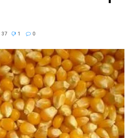
37
1
0