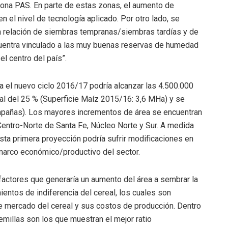
zona PAS. En parte de estas zonas, el aumento de
 el nivel de tecnología aplicado. Por otro lado, se
a relación de siembras tempranas/siembras tardías y de
uentra vinculado a las muy buenas reservas de humedad
l centro del país”.
ra el nuevo ciclo 2016/17 podría alcanzar las 4.500.000
nual del 25 % (Superficie Maíz 2015/16: 3,6 MHa) y se
ampañas). Los mayores incrementos de área se encuentran
entro-Norte de Santa Fe, Núcleo Norte y Sur. A medida
esta primera proyección podría sufrir modificaciones en
 marco económico/productivo del sector.
 factores que generaría un aumento del área a sembrar la
entos de indiferencia del cereal, los cuales son
o de mercado del cereal y sus costos de producción. Dentro
semillas son los que muestran el mejor ratio