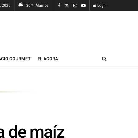
, 2026
30
Álamos
Login
°C
ACIO GOURMET
EL AGORA
a de maíz