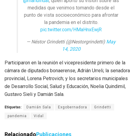
@mariuvidal
, quien aportó su visión sobre las
medidas que venimos tomando desde el
punto de vista socioeconómico para afrontar
la pandemia en el distrito.
pic.twitter.com/HMaHnxEwjR
— Néstor Grindetti (@Nestorgrindetti)
May
14, 2020
Participaron en la reunión el vicepresidente primero de la
cámara de diputados bonaerense, Adrián Urreli; la senadora
provincial, Lorena Petrovich; y los secretarios municipales
de Desarrollo Social, Salud y Educación, Noelia Quindimil,
Gustavo Sieli y Damián Sala.
Etiquetas:
Damián Sala
Exgobernadora
Grindetti
pandemia
Vidal
Relacionado
Publicaciones