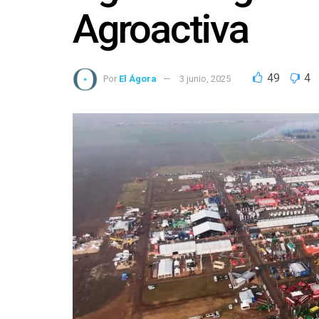
Agroactiva
49
4
Por
El Ágora
3 junio, 2025