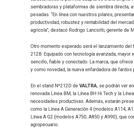
sembradoras y plataformas de siembra directa, as
pesadas. “En línea con nuestros pilares, present
productividad, robustez y rentabilidad del mercado
agrícola”, destacó Rodrigo Lanciotti, gerente de 
Otro momento esperado será el lanzamiento del 
212B. Equipado con tecnología avanzada, mayor e
sencillo, fiable y conectado. La marca, que ofrece
y como novedad, la nueva enfardadora de fardos 
En el stand Nº212D de
VALTRA
, se podrán ver en
renovada Línea BM, la Línea BH Hi Tech y la Línea
necesidades productivas. Además, estarán presen
como la Línea A Generación 4 (modelos A114, A124
Línea A G2 (modelos A750, A850 y A990), que comp
agropecuario.