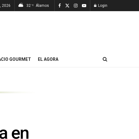
7, 2026
32
Álamos
Login
°C
ACIO GOURMET
EL AGORA
a en