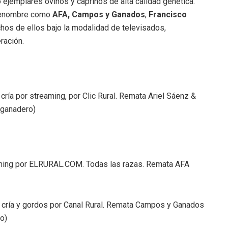
 ejemplares ovinos y caprinos de alta calidad genética.
 renombre como
AFA,
Campos y Ganados
,
Francisco
chos de ellos bajo la modalidad de televisados,
ración.
ría por streaming, por Clic Rural. Remata Ariel Sáenz &
 ganadero)
aming por ELRURAL.COM. Todas las razas. Remata AFA
 cría y gordos por Canal Rural. Remata Campos y Ganados
o)