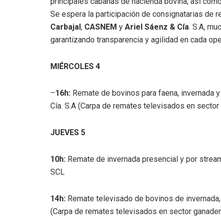
principales cabañas de hacienda bovina, así como
Se espera la participación de consignatarias de
Carbajal
,
CASNEM
y
Ariel Sáenz & Cía
. S.A, mu
garantizando transparencia y agilidad en cada ope
MIÉRCOLES 4
–
16h:
Remate de bovinos para faena, invernada y c
Cía. S.A (Carpa de remates televisados en sector
JUEVES 5
10h:
Remate de invernada presencial y por stre
SCL
14h:
Remate televisado de bovinos de invernada,
(Carpa de remates televisados en sector ganader