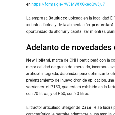
en
https://forms.gle/rW3MWfXGkeqQw5ju7
La empresa
Bauducco
ubicada en la localidad El
industria láctea y de la alimentación,
presentará
oportunidad de ahorrar y capitalizar mientras pla
Adelanto de novedades 
New Holland,
marca de CNH, participará con la c
mejor calidad de grano del mercado, incorpora ava
artificial integrada, diseñadas para optimizar la e
prelanzamiento del nuevo dron de aplicación, una
versiones: el P150, que estará exhibido en la fer
con 70 litros, y el P60, con 30 litros.
El tractor articulado Steiger de
Case IH
se lucirá
característica le permite adaptarse a una amplia