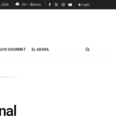
7, 2026
30
Álamos
Login
°C
ACIO GOURMET
EL AGORA
nal