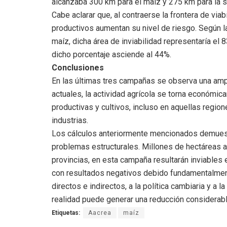
alcanzaba 300 km para el maíz y 275 km para la s
Cabe aclarar que, al contraerse la frontera de via
productivos aumentan su nivel de riesgo. Según 
maíz, dicha área de inviabilidad representaría el 8
dicho porcentaje asciende al 44%.
Conclusiones
En las últimas tres campañas se observa una ampl
actuales, la actividad agrícola se torna económic
productivas y cultivos, incluso en aquellas regio
industrias.
Los cálculos anteriormente mencionados demuestra
problemas estructurales. Millones de hectáreas 
provincias, en esta campaña resultarán inviables 
con resultados negativos debido fundamentalmente
directos e indirectos, a la política cambiaria y a 
realidad puede generar una reducción considerabl
Etiquetas:
Aacrea
maíz