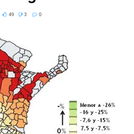
49
3
0