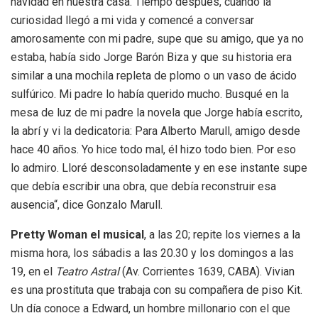
navidad en nuestra casa. Tiempo después, cuando la
curiosidad llegó a mi vida y comencé a conversar
amorosamente con mi padre, supe que su amigo, que ya no
estaba, había sido Jorge Barón Biza y que su historia era
similar a una mochila repleta de plomo o un vaso de ácido
sulfúrico. Mi padre lo había querido mucho. Busqué en la
mesa de luz de mi padre la novela que Jorge había escrito,
la abrí y vi la dedicatoria: Para Alberto Marull, amigo desde
hace 40 años. Yo hice todo mal, él hizo todo bien. Por eso
lo admiro. Lloré desconsoladamente y en ese instante supe
que debía escribir una obra, que debía reconstruir esa
ausencia“, dice Gonzalo Marull.
Pretty Woman el musical
, a las 20; repite los viernes a la
misma hora, los sábadis a las 20.30 y los domingos a las
19, en el
Teatro Astral
(Av. Corrientes 1639, CABA). Vivian
es una prostituta que trabaja con su compañera de piso Kit.
Un día conoce a Edward, un hombre millonario con el que