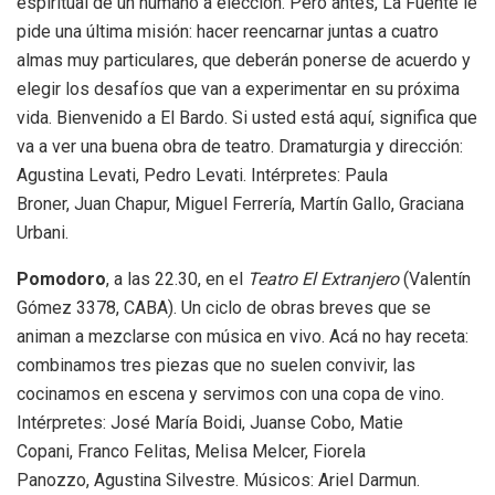
espiritual de un humano a elección. Pero antes, La Fuente le
pide una última misión: hacer reencarnar juntas a cuatro
almas muy particulares, que deberán ponerse de acuerdo y
elegir los desafíos que van a experimentar en su próxima
vida. Bienvenido a El Bardo. Si usted está aquí, significa que
va a ver una buena obra de teatro. Dramaturgia y dirección:
Agustina Levati, Pedro Levati. Intérpretes: Paula
Broner, Juan Chapur, Miguel Ferrería, Martín Gallo, Graciana
Urbani.
Pomodoro
, a las 22.30, en el
Teatro El Extranjero
(Valentín
Gómez 3378, CABA). Un ciclo de obras breves que se
animan a mezclarse con música en vivo. Acá no hay receta:
combinamos tres piezas que no suelen convivir, las
cocinamos en escena y servimos con una copa de vino.
Intérpretes: José María Boidi, Juanse Cobo, Matie
Copani, Franco Felitas, Melisa Melcer, Fiorela
Panozzo, Agustina Silvestre. Músicos: Ariel Darmun.