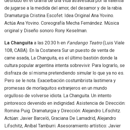
desnudó en el drama de una vida atravesada por la valentía
de jugarse a la medida del amor, del desamor y de la rabia.
Dramaturgia Cristina Escofet. Idea Original Ana Yovino.
Actúa Ana Yovino. Coreografía Mecha Fernández. Música
original y Diseño sonoro Rony Keselman.
La Changuita
a las 20:30 h en
Fandango Teatro
(Luis Viale
108, CABA). En la Costanera Sur un puesto de venta de
carne asada, La Changuita, es el último bastión donde la
cultura popular argentina intenta sobrevivir. Para lograrlo, se
disfraza de sí misma pretendiendo simular lo que ya no es.
Pero se le nota. Exacerbación costumbrista lastimera y
promesas de morlaquitos extranjeros en un mundo
orgulloso de volverse idiota. La Changuita. Un intento
pintoresco devenido en indignidad. Asistencia de Dirección:
Romina Puig. Dramaturgia y Dirección: Alejandro Lifschitz.
Actúan: Javier Barceló, Graciana De Lamadrid, Alejandro
Lifschitz, Aníbal Tamburri. Asesoramiento artístico: Javier