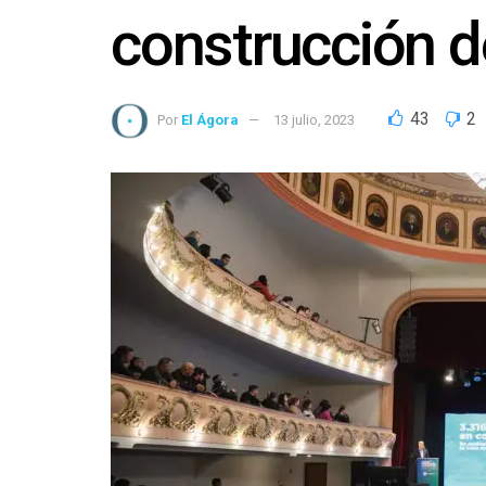
construcción d
43
2
Por
El Ágora
13 julio, 2023