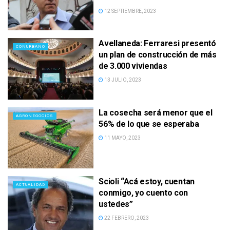
12 SEPTIEMBRE, 2023
Avellaneda: Ferraresi presentó
CONURBANO
un plan de construcción de más
de 3.000 viviendas
13 JULIO, 2023
La cosecha será menor que el
AGRONEGOCIOS
56% de lo que se esperaba
11 MAYO, 2023
Scioli “Acá estoy, cuentan
ACTUALIDAD
conmigo, yo cuento con
ustedes”
22 FEBRERO, 2023