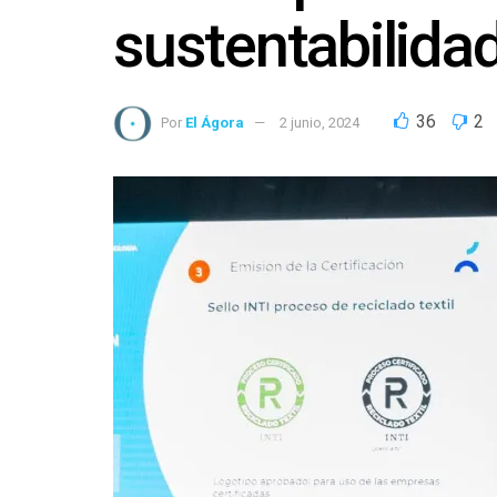
sustentabilidad 
36
2
Por
El Ágora
2 junio, 2024