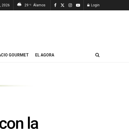
7, 2026
29
Álamos
Login
°C
ACIO GOURMET
EL AGORA
con la