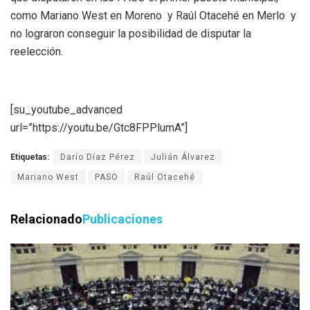
como Mariano West en Moreno y Raúl Otacehé en Merlo y
no lograron conseguir la posibilidad de disputar la
reelección.
[su_youtube_advanced
url=”https://youtu.be/Gtc8FPPlumA”]
Etiquetas:
Darío Díaz Pérez
Julián Álvarez
Mariano West
PASO
Raúl Otacehé
Relacionado
Publicaciones