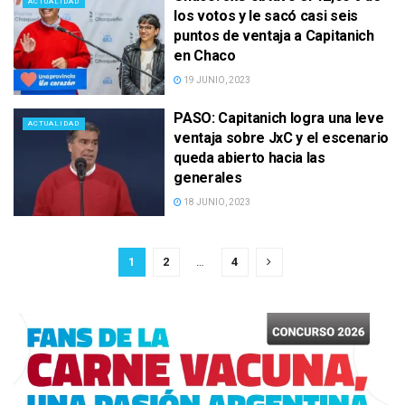
ACTUALIDAD
los votos y le sacó casi seis
puntos de ventaja a Capitanich
en Chaco
19 JUNIO, 2023
PASO: Capitanich logra una leve
ACTUALIDAD
ventaja sobre JxC y el escenario
queda abierto hacia las
generales
18 JUNIO, 2023
1
2
…
4