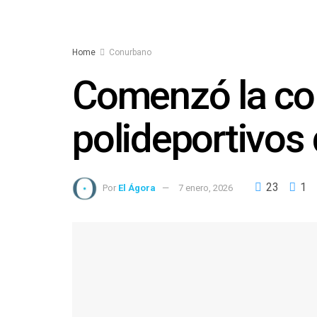
Home
Conurbano
Comenzó la col
polideportivos
23
1
Por
El Ágora
7 enero, 2026