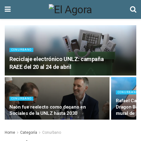
CONURBANO
Reciclaje electrónico UNLZ: campaña
RAEE del 20 al 24 de abril
CONURBANO
CONURBANO
Rafael Calz
Naón fue reelecto como decano en
Dragon Bal
Sociales de la UNLZ hasta 2030
mural de m
Home
Categoría
Conurbano