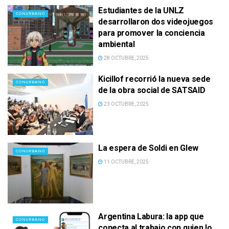
Estudiantes de la UNLZ
CONURBANO
desarrollaron dos videojuegos
para promover la conciencia
ambiental
28 OCTUBRE, 2025
Kicillof recorrió la nueva sede
CONURBANO
de la obra social de SATSAID
23 OCTUBRE, 2025
La espera de Soldi en Glew
CONURBANO
11 OCTUBRE, 2025
Argentina Labura: la app que
CONURBANO
conecta al trabajo con quien lo