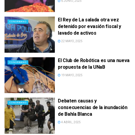
6 JUNIO, 2025
El Rey de La salada otra vez
CONURBANO
detenido por evasión fiscal y
lavado de activos
22 MAYO, 2025
El Club de Robótica es una nueva
CONURBANO
propuesta de la UNaB
19 MAYO, 2025
Debaten causas y
CONURBANO
consecuencias de la inundación
de Bahía Blanca
4 ABRIL, 2025