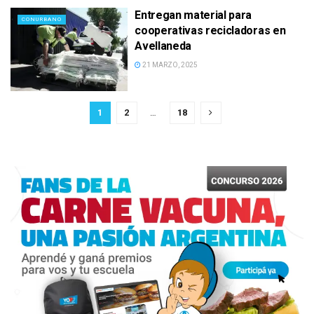
Entregan material para
CONURBANO
cooperativas recicladoras en
Avellaneda
21 MARZO, 2025
1
2
…
18