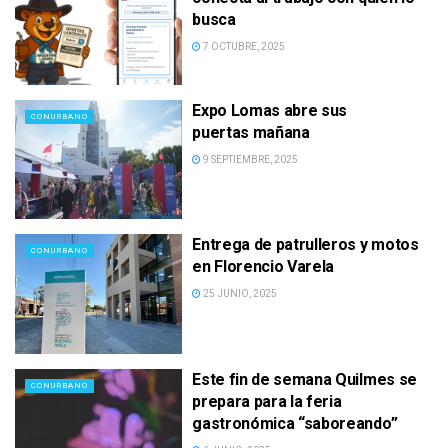
busca
7 OCTUBRE, 2025
Expo Lomas abre sus
CONURBANO
puertas mañana
9 SEPTIEMBRE, 2025
Entrega de patrulleros y motos
CONURBANO
en Florencio Varela
25 JUNIO, 2025
Este fin de semana Quilmes se
CONURBANO
prepara para la feria
gastronómica “saboreando”