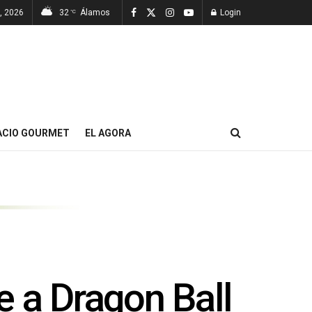
7, 2026
32
Álamos
Login
°C
ACIO GOURMET
EL AGORA
e a Dragon Ball