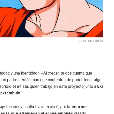
Gokú - DragonBall
dad y una identidad». «Al crecer, te das cuenta que
, los padres están más que contentos de poder tener algo
ribió el artista, quien trabajó en este proyecto junto a
Eki
ocktambulo
.
je fue «muy conflictivo», explicó, por
la enorme
sagas que atraviesan al anime japonés
creado