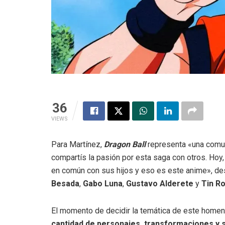
36
VIEWS
Para Martínez,
Dragon Ball
representa «una comuni
compartís la pasión por esta saga con otros. Hoy
en común con sus hijos y eso es este anime», desc
Besada
,
Gabo Luna
,
Gustavo Alderete
y
Tin R
El momento de decidir la temática de este homena
cantidad de personajes, transformaciones y 