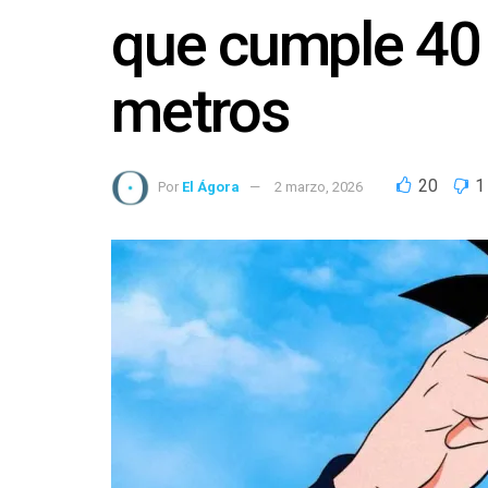
que cumple 40
metros
20
1
Por
El Ágora
2 marzo, 2026