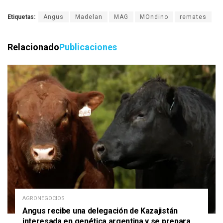
Etiquetas:
Angus
Madelan
MAG
MOndino
remates
Relacionado
Publicaciones
AGRONEGOCIOS
Angus recibe una delegación de Kazajistán
interesada en genética argentina y se prepara