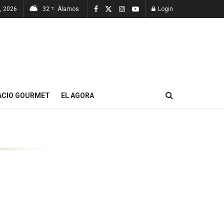
7, 2026
32
Álamos
Login
°C
ACIO GOURMET
EL AGORA