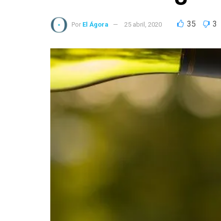
35
3
Por
El Ágora
25 abril, 2020