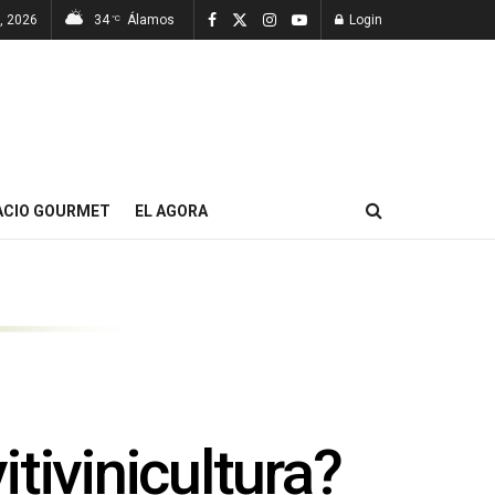
7, 2026
34
Álamos
Login
°C
ACIO GOURMET
EL AGORA
tivinicultura?