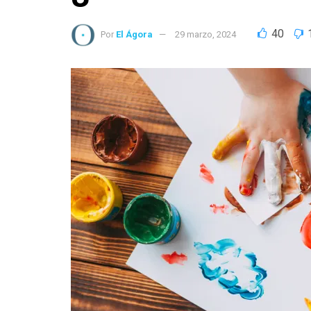
40
Por
El Ágora
29 marzo, 2024