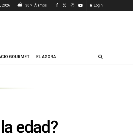
, 2026
30
Álamos
Login
°C
ACIO GOURMET
EL AGORA
 la edad?