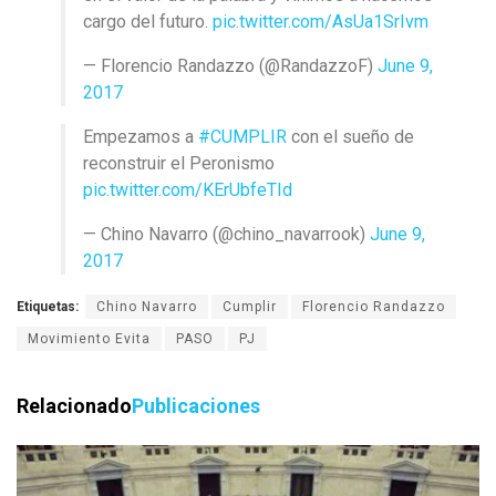
cargo del futuro.
pic.twitter.com/AsUa1SrIvm
— Florencio Randazzo (@RandazzoF)
June 9,
2017
Empezamos a
#CUMPLIR
con el sueño de
reconstruir el Peronismo
pic.twitter.com/KErUbfeTId
— Chino Navarro (@chino_navarrook)
June 9,
2017
Etiquetas:
Chino Navarro
Cumplir
Florencio Randazzo
Movimiento Evita
PASO
PJ
Relacionado
Publicaciones