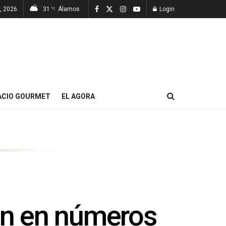
7, 2026
31
Álamos
Login
°C
ACIO GOURMET
EL AGORA
són en números