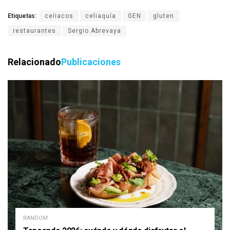
Etiquetas:
ceíiacos
celiaquía
GEN
gluten
restaurantes
Sergio Abrevaya
Relacionado
Publicaciones
RANDOM