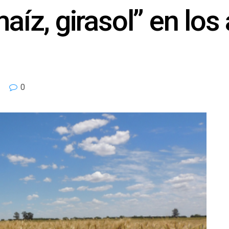
maíz, girasol” en lo
0