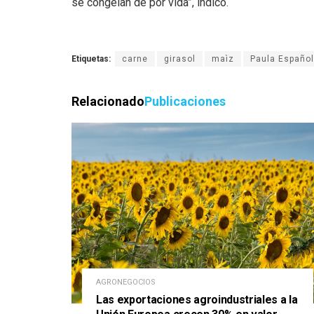
se congelan de por vida”, indicó.
Etiquetas:
carne
girasol
maìz
Paula Español
Relacionado
Publicaciones
AGRONEGOCIOS
Las exportaciones agroindustriales a la