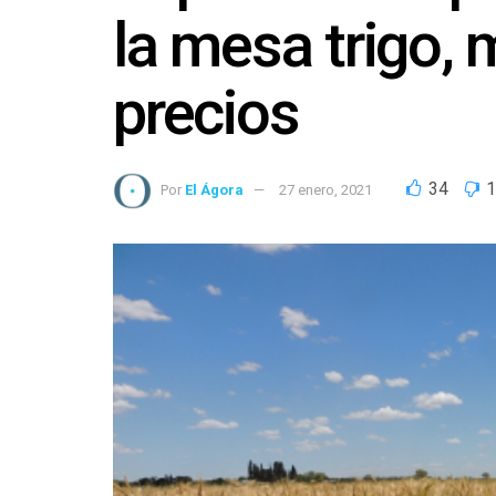
la mesa trigo, 
precios
34
1
Por
El Ágora
27 enero, 2021