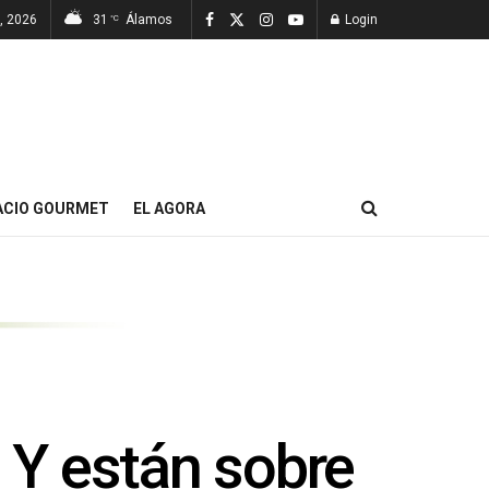
, 2026
31
Álamos
Login
°C
ACIO GOURMET
EL AGORA
 Y están sobre