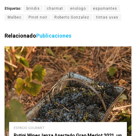
Etiquetas:
brindis
charmat
enologo
espumantes
Malbec
Pinot noir
Roberto Gonzalez
tintas uvas
Relacionado
Publicaciones
ESPACIO GOURMET
Rutini Wines lanza Apartado Gran Merlot 2021, un