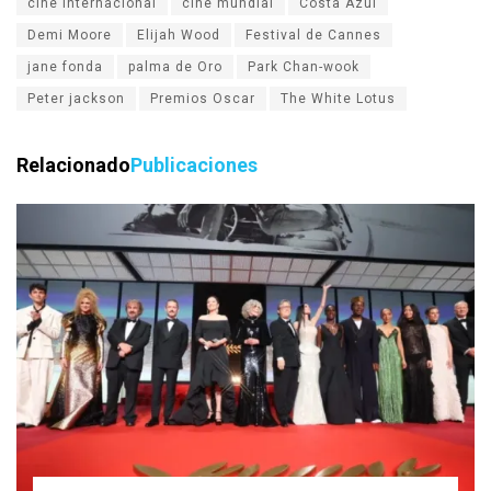
cine internacional
cine mundial
Costa Azul
Demi Moore
Elijah Wood
Festival de Cannes
jane fonda
palma de Oro
Park Chan-wook
Peter jackson
Premios Oscar
The White Lotus
Relacionado
Publicaciones