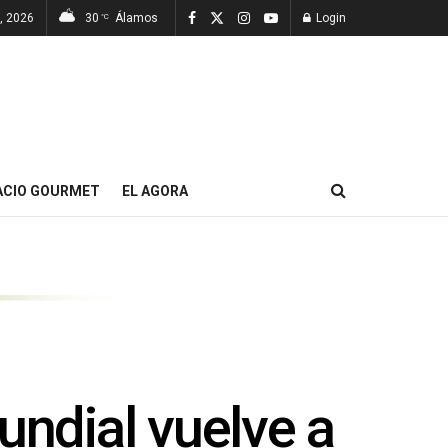
, 2026
30
Álamos
Login
°C
ACIO GOURMET
EL AGORA
undial vuelve a