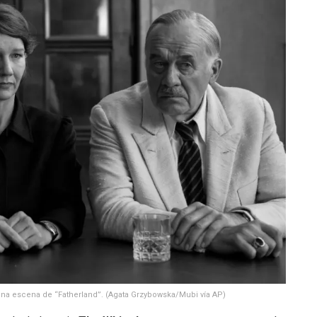
 una escena de “Fatherland”. (Agata Grzybowska/Mubi vía AP)