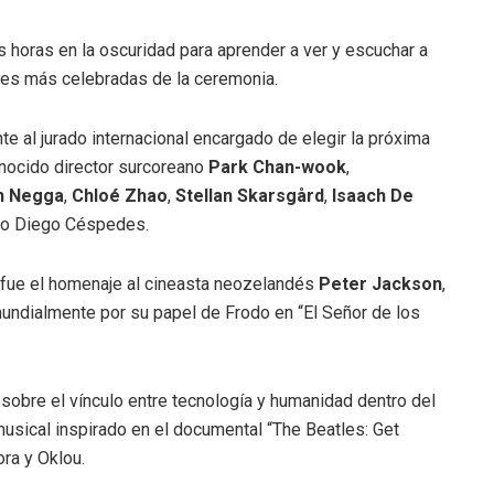
horas en la oscuridad para aprender a ver y escuchar a
ases más celebradas de la ceremonia.
te al jurado internacional encargado de elegir la próxima
onocido director surcoreano
Park Chan-wook
,
h Negga
,
Chloé Zhao
,
Stellan Skarsgård
,
Isaach De
eno Diego Céspedes.
fue el homenaje al cineasta neozelandés
Peter Jackson
,
mundialmente por su papel de Frodo en “El Señor de los
sobre el vínculo entre tecnología y humanidad dentro del
usical inspirado en el documental “The Beatles: Get
ora y Oklou.