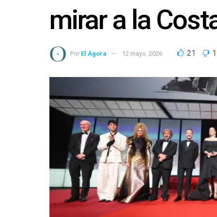
mirar a la Cost
21
1
Por
El Ágora
12 mayo, 2026