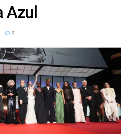
a Azul
0