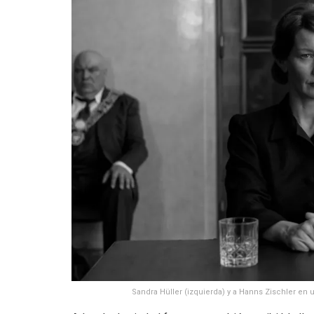
Sandra Hüller (izquierda) y a Hanns Zischler en