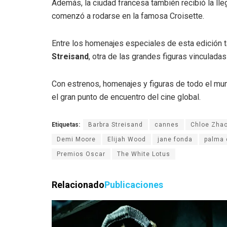
Además, la ciudad francesa también recibió la lle
comenzó a rodarse en la famosa Croisette.
Entre los homenajes especiales de esta edición t
Streisand
, otra de las grandes figuras vinculadas
Con estrenos, homenajes y figuras de todo el mu
el gran punto de encuentro del cine global.
Etiquetas:
Barbra Streisand
cannes
Chloe Zha
Demi Moore
Elijah Wood
jane fonda
palma 
Premios Oscar
The White Lotus
Relacionado
Publicaciones