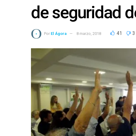
de seguridad d
41
3
Por
El Ágora
8 marzo, 2018