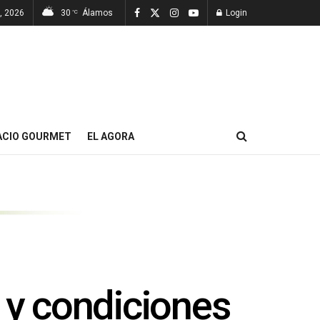
, 2026
30
Álamos
Login
°C
ACIO GOURMET
EL AGORA
 y condiciones