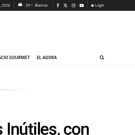
7, 2026
29
Álamos
Login
°C
ACIO GOURMET
EL AGORA
Inútiles, con