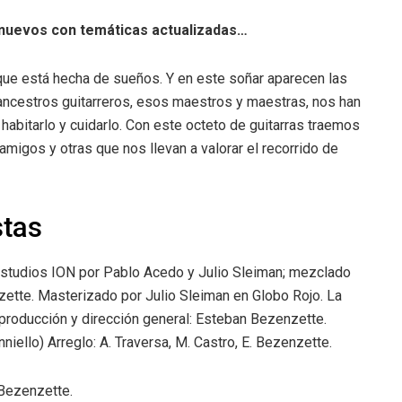
s nuevos con temáticas actualizadas…
que está hecha de sueños. Y en este soñar aparecen las
ncestros guitarreros, esos maestros y maestras, nos han
abitarlo y cuidarlo. Con este octeto de guitarras traemos
igos y otras que nos llevan a valorar el recorrido de
stas
estudios ION por Pablo Acedo y Julio Sleiman; mezclado
ette. Masterizado por Julio Sleiman en Globo Rojo. La
a producción y dirección general: Esteban Bezenzette.
niello) Arreglo: A. Traversa, M. Castro, E. Bezenzette.
 Bezenzette.