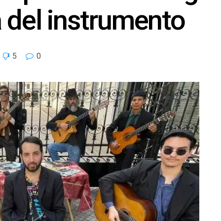
a del instrumento
5
0