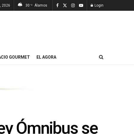
7, 2026
30
Álamos
Login
°C
ACIO GOURMET
EL AGORA
Ley Ómnibus se