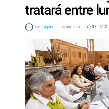
tratará entre l
33
2
Por
El Ágora
25 abril, 2024