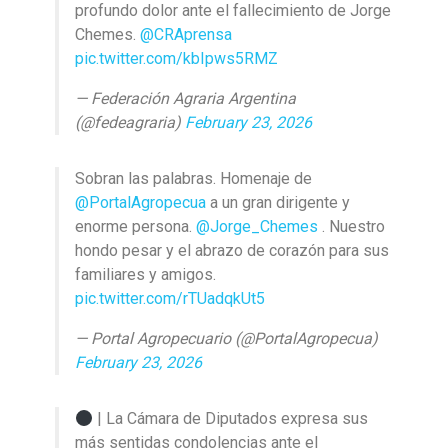
profundo dolor ante el fallecimiento de Jorge
Chemes.
@CRAprensa
pic.twitter.com/kbIpws5RMZ
— Federación Agraria Argentina
(@fedeagraria)
February 23, 2026
Sobran las palabras. Homenaje de
@PortalAgropecua
a un gran dirigente y
enorme persona.
@Jorge_Chemes
. Nuestro
hondo pesar y el abrazo de corazón para sus
familiares y amigos.
pic.twitter.com/rTUadqkUt5
— Portal Agropecuario (@PortalAgropecua)
February 23, 2026
| La Cámara de Diputados expresa sus
más sentidas condolencias ante el