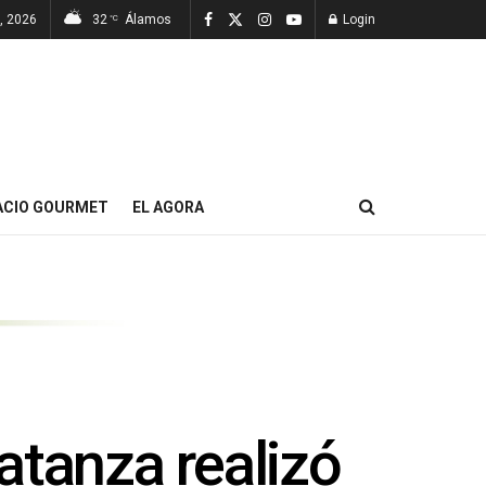
, 2026
32
Álamos
Login
°C
ACIO GOURMET
EL AGORA
atanza realizó