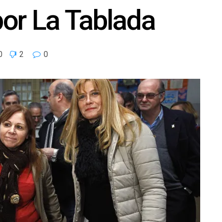
or La Tablada
0
2
0