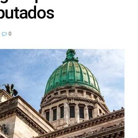
iputados
0