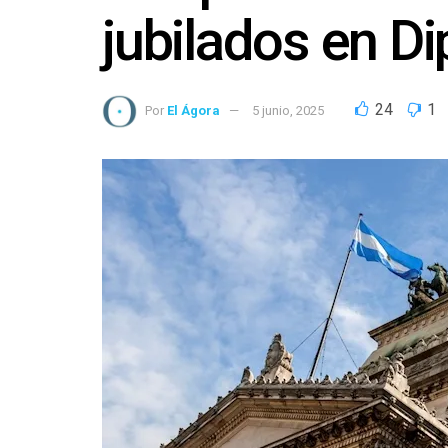
jubilados en D
24
1
Por
El Ágora
5 junio, 2025