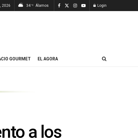
7, 2026
34
Álamos
Login
°C
ACIO GOURMET
EL AGORA
nto a los