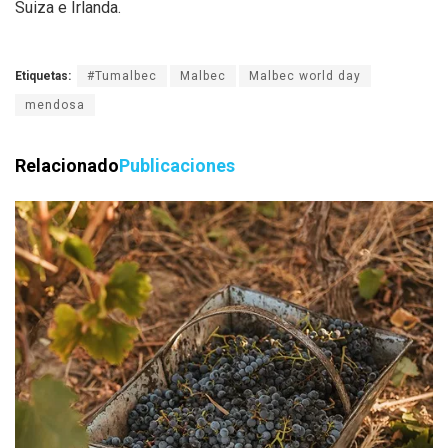
Suiza e Irlanda.
Etiquetas:
#Tumalbec
Malbec
Malbec world day
mendosa
Relacionado
Publicaciones