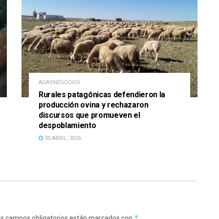
AGRONEGOCIOS
Rurales patagónicas defendieron la
producción ovina y rechazaron
discursos que promueven el
despoblamiento
30 ABRIL, 2026
*
s campos obligatorios están marcados con