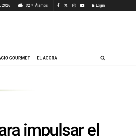
, 2026
32
Álamos
Login
°C
ACIO GOURMET
EL AGORA
ra impulsar el