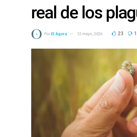
real de los pla
23
1
Por
El Ágora
12 mayo, 2026