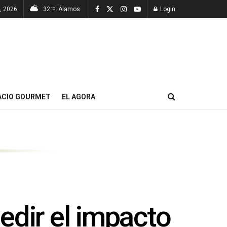
, 2026
32
Álamos
Login
°C
ACIO GOURMET
EL AGORA
edir el impacto