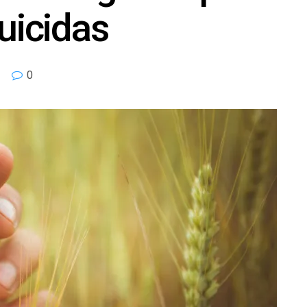
guicidas
0