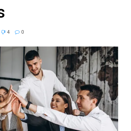
s
4
0