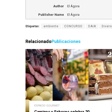
Author
El Ágora
Publisher Name
El Ágora
Etiquetas:
ambiente
CONCURSO
DAIA
Diver
Relacionado
Publicaciones
ESPACIO GOURMET
Caminos y Sabores celebra 20