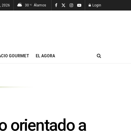
, 2026
30
Álamos
Login
°C
ACIO GOURMET
EL AGORA
o orientado a