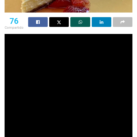
76
Compartido
La Asociación de Cocineros y Empresarios Ligados a la
Gastronomía Argentina (ACELGA) este año debido a los
cambios suscitados por la pandemia de coronavirus
organizaron el reconocido encuentro Masticar en una
edición 100% virtual, gratuita con el objetivo de conectar a
los cocineros, productores y consumidores. En Conexiones
Masticar habrá charlas, muchas recetas y estarán los
productores con la venta de cajas con productos regionales
El desafío comienza mañana 3 de octubre hasta el domingo
por la noche a través de multiplataformas (YouTube, Twitter,
Instagram, Facebook, web propia) con contenido gratuito
para seguir interactuando y conociéndonos, organizados en