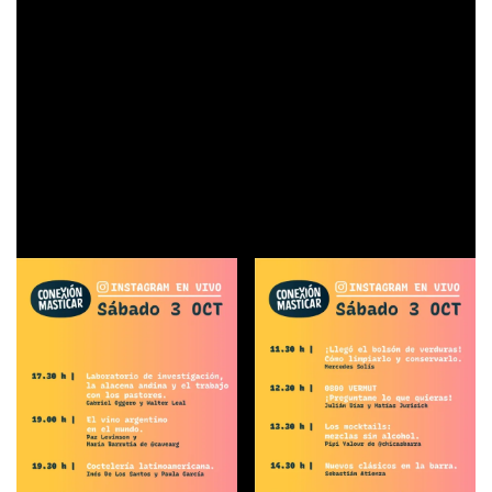
t
andas temáticas clasificadas por hashtag
s
relacionados a
distintos productos. “Abriremos nuestras casas, cocinas y
lugares de trabajo para aprender, divertirnos y seguir
promoviendo la gastronomía argentina”, sostienen los
organizadores.
Recetas, charlas, secretos, datos útiles para comprar
mejor, clases y contenidos especiales, como Conexiones
Masticar por YouTube.