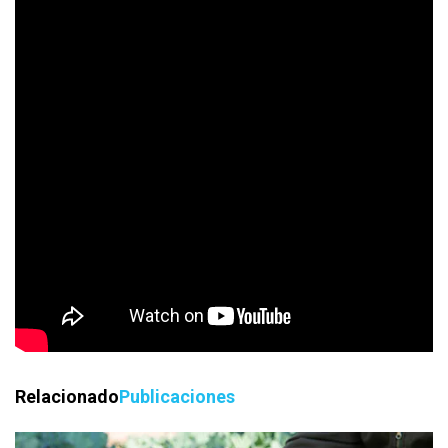
Americano.
○ Caja Salta: Caja chica: Especias Cachi (Pimentón +
Orégano + Comino + Poroto Pallar) Caja grande: Quewar +
Cachi (Quinoa + Pimentón + Orégano Comino + Poroto
Pallar)
○ Caja Patagónica. Aceite de oliva de olivos patagónicos,
sal marina de Sal de Aquí y vinagres de Müller Wolf
○ Caja Cuyo y Patagónica. Alcaparras patagónicas, Cristal
de Mar, Aceite de oliva Ketrawe
Caja Sidras Patagónicas. Sidras Pulku de diferentes tipos,
artesanales.
Etiquetas:
ACELGA
cajas
Youtube
Relacionado
Publicaciones