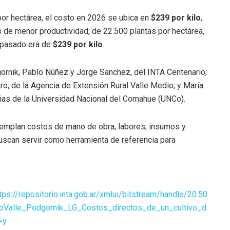
por hectárea, el costo en 2026 se ubica en
$239 por kilo
,
 de menor productividad, de 22.500 plantas por hectárea,
o pasado era de
$239 por kilo
.
ornik, Pablo Núñez y Jorge Sanchez, del INTA Centenario;
aro, de la Agencia de Extensión Rural Valle Medio; y María
rias de la Universidad Nacional del Comahue (UNCo).
templan costos de mano de obra, labores, insumos y
uscan servir como herramienta de referencia para
ps://repositorio.inta.gob.ar/xmlui/bitstream/handle/20.50
Valle_Podgornik_LG_Costos_directos_de_un_cultivo_d
=y