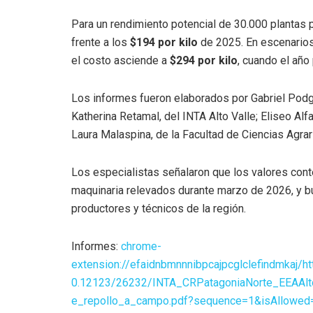
Para un rendimiento potencial de 30.000 plantas 
frente a los
$194 por kilo
de 2025. En escenarios
el costo asciende a
$294 por kilo
, cuando el añ
Los informes fueron elaborados por Gabriel Podg
Katherina Retamal, del INTA Alto Valle; Eliseo Alf
Laura Malaspina, de la Facultad de Ciencias Agra
Los especialistas señalaron que los valores con
maquinaria relevados durante marzo de 2026, y b
productores y técnicos de la región.
Informes:
chrome-
extension://efaidnbmnnnibpcajpcglclefindmkaj/htt
0.12123/26232/INTA_CRPatagoniaNorte_EEAAlto
e_repollo_a_campo.pdf?sequence=1&isAllowed