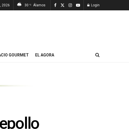
7, 2026
30
Álamos
Login
°C
ACIO GOURMET
EL AGORA
repollo