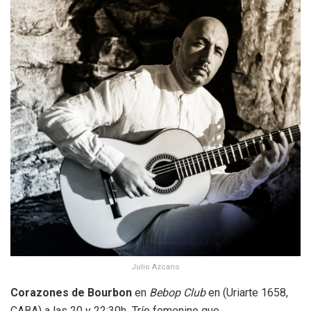
Julio Azcano
Corazones de Bourbon
en
Bebop Club
en (Uriarte 1658,
CABA) a las 20 y 22:30h
.
Trío femenino que