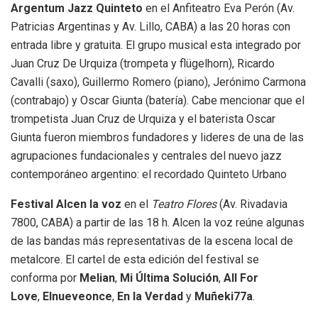
Argentum Jazz Quinteto
en el Anfiteatro Eva Perón (Av.
Patricias Argentinas y Av. Lillo, CABA) a las 20 horas con
entrada libre y gratuita. El grupo musical esta integrado por
Juan Cruz De Urquiza (trompeta y flügelhorn), Ricardo
Cavalli (saxo), Guillermo Romero (piano), Jerónimo Carmona
(contrabajo) y Oscar Giunta (batería). Cabe mencionar que el
trompetista Juan Cruz de Urquiza y el baterista Oscar
Giunta fueron miembros fundadores y lideres de una de las
agrupaciones fundacionales y centrales del nuevo jazz
contemporáneo argentino: el recordado Quinteto Urbano
Festival Alcen la voz
en el
Teatro Flores
(Av. Rivadavia
7800, CABA) a partir de las 18 h. Alcen la voz reúne algunas
de las bandas más representativas de la escena local de
metalcore. El cartel de esta edición del festival se
conforma por
Melian
,
Mi Última Solución
,
All For
Love
,
Elnueveonce
,
En la Verdad
y
Muñeki77a
.