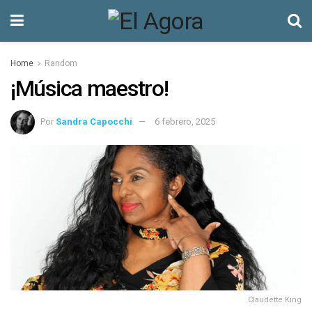
Home
Random
¡Música maestro!
Por
Sandra Capocchi
6 febrero, 2025
Claudette King