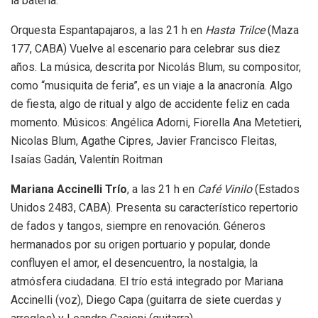
la batería.
Orquesta Espantapajaros, a las 21 h en
Hasta Trilce
(Maza
177, CABA) Vuelve al escenario para celebrar sus diez
años. La música, descrita por Nicolás Blum, su compositor,
como “musiquita de feria”, es un viaje a la anacronía. Algo
de fiesta, algo de ritual y algo de accidente feliz en cada
momento. Músicos: Angélica Adorni, Fiorella Ana Metetieri,
Nicolas Blum, Agathe Cipres, Javier Francisco Fleitas,
Isaías Gadán, Valentín Roitman
Mariana Accinelli Trío
, a las 21 h en
Café Vinilo
(Estados
Unidos 2483, CABA). Presenta su característico repertorio
de fados y tangos, siempre en renovación. Géneros
hermanados por su origen portuario y popular, donde
confluyen el amor, el desencuentro, la nostalgia, la
atmósfera ciudadana. El trío está integrado por Mariana
Accinelli (voz), Diego Capa (guitarra de siete cuerdas y