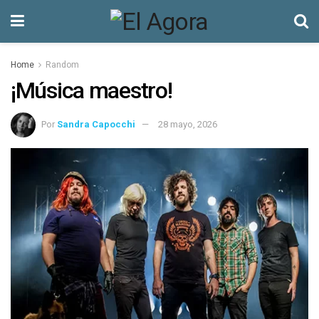
Home
Random
¡Música maestro!
Por
Sandra Capocchi
28 mayo, 2026