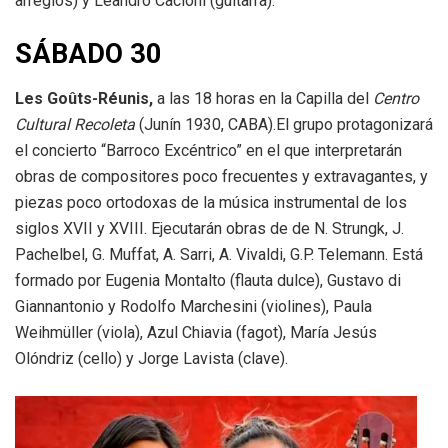
arreglos) y Leandro Cacioni (guitarra).
SÁBADO 30
Les Goûts-Réunis,
a las 18 horas en la Capilla del
Centro
Cultural Recoleta
(Junín 1930, CABA).El grupo protagonizará
el concierto “Barroco Excéntrico” en el que interpretarán
obras de compositores poco frecuentes y extravagantes, y
piezas poco ortodoxas de la música instrumental de los
siglos XVII y XVIII. Ejecutarán obras de de N. Strungk, J.
Pachelbel, G. Muffat, A. Sarri, A. Vivaldi, G.P. Telemann. Está
formado por Eugenia Montalto (flauta dulce), Gustavo di
Giannantonio y Rodolfo Marchesini (violines), Paula
Weihmüller (viola), Azul Chiavia (fagot), María Jesús
Olóndriz (cello) y Jorge Lavista (clave).