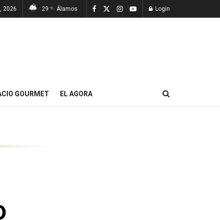
7, 2026
29
Álamos
Login
°C
ACIO GOURMET
EL AGORA
o