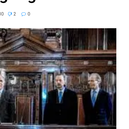
30
2
0